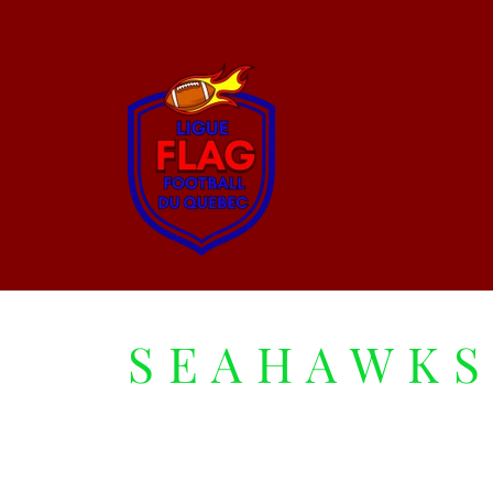
S E A H A W K S